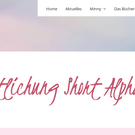
Home
Aktuelles
Minny
Das Büche
tlichung Short Alph