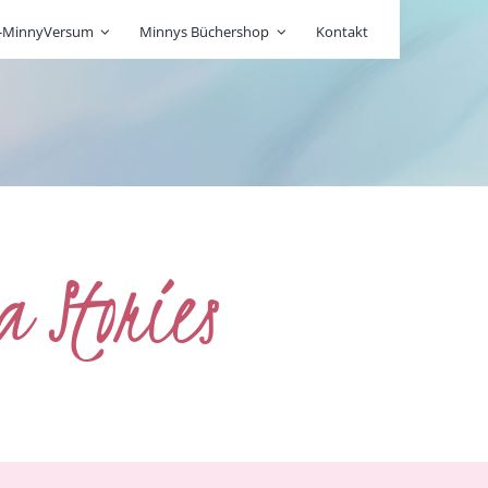
r-MinnyVersum
Minnys Büchershop
Kontakt
a Stories