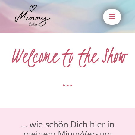
Zum
Inhalt
springen
Welcome to the Show
…
… wie schön Dich hier in
meinem MinnyVersum