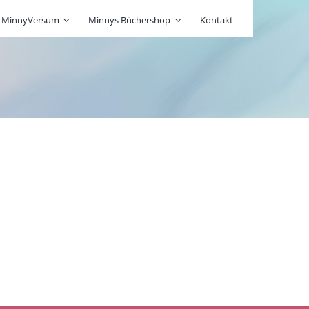
r-MinnyVersum
Minnys Büchershop
Kontakt