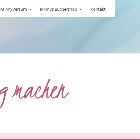
r-MinnyVersum
Minnys Büchershop
Kontakt
ng machen