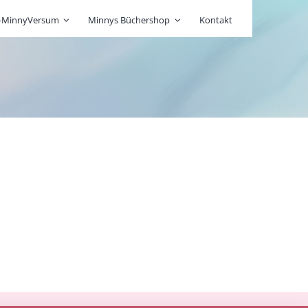
r-MinnyVersum
Minnys Büchershop
Kontakt