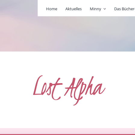
Home
Aktuelles
Minny
Das Büche
Lost Alpha