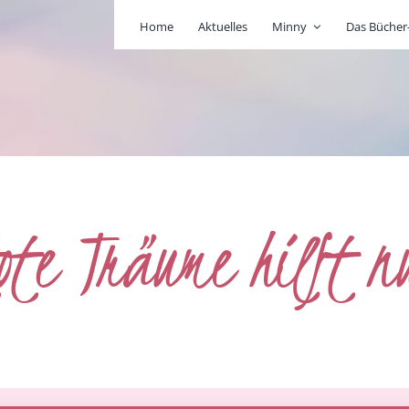
Home
Aktuelles
Minny
Das Büche
ote Träume hilft n