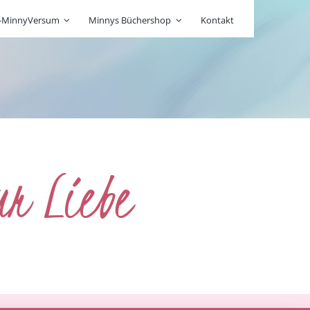
r-MinnyVersum
Minnys Büchershop
Kontakt
ur Liebe