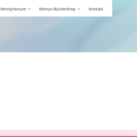
r-MinnyVersum
Minnys Büchershop
Kontakt