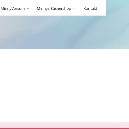
r-MinnyVersum
Minnys Büchershop
Kontakt