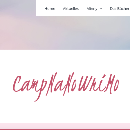
Home
Aktuelles
Minny
Das Büche
CampNaNoWriMo