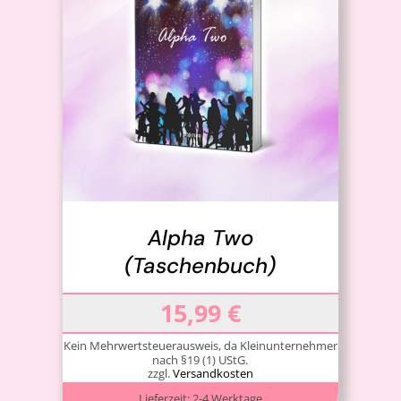
IN DEN WARENKORB
/
DETAILS
Alpha Two
(Taschenbuch)
15,99
€
Kein Mehrwertsteuerausweis, da Kleinunternehmer
nach §19 (1) UStG.
zzgl.
Versandkosten
Lieferzeit:
2-4 Werktage