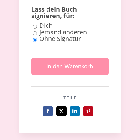
Lass dein Buch
signieren, für:
Dich
Jemand anderen
Ohne Signatur
Short
Alpha
In den Warenkorb
Stories
2
(Taschenbuch)
Menge
TEILE