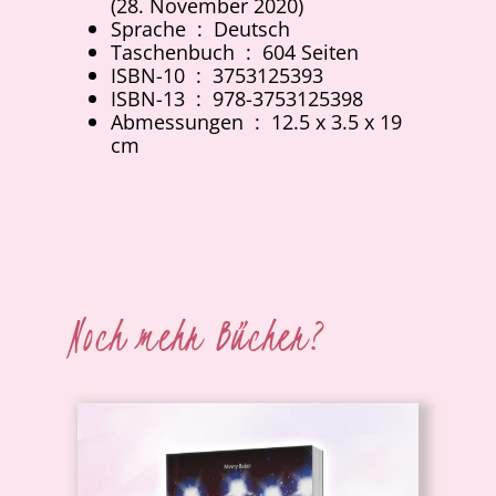
(28. November 2020)
Sprache ‏ : ‎
Deutsch
Taschenbuch ‏ : ‎
604 Seiten
ISBN-10 ‏ : ‎
3753125393
ISBN-13 ‏ : ‎
978-3753125398
Abmessungen ‏ : ‎
12.5 x 3.5 x 19
cm
Noch mehr Bücher?