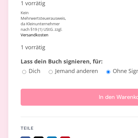
1 vorrätig
Kein
Mehrwertsteuerausweis,
da Kleinunternehmer
nach §19 (1) UStG.
zzgl.
Versandkosten
1 vorrätig
Lass dein Buch signieren, für:
Dich
Jemand anderen
Ohne Sign
Kompl
Alpha-
In den Warenk
Reihe
als
Hardc
Ausga
Meng
TEILE