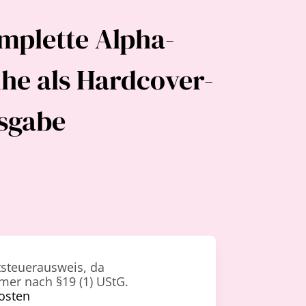
mplette Alpha-
ihe als Hardcover-
sgabe
steuerausweis, da
mer nach §19 (1) UStG.
osten