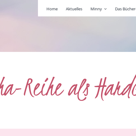
Home
Aktuelles
Minny
Das Büche
pha-Reihe als Hard