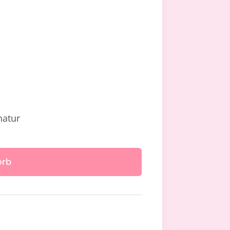
atur
ette
orb
over-
be
e