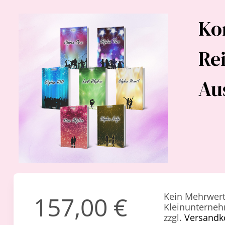
Ko
Re
Au
Kein Mehrwert
157,00
€
Kleinunterneh
zzgl.
Versandk