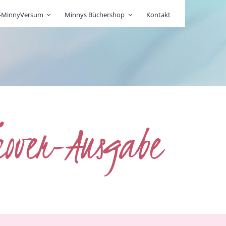
r-MinnyVersum
Minnys Büchershop
Kontakt
cover-Ausgabe