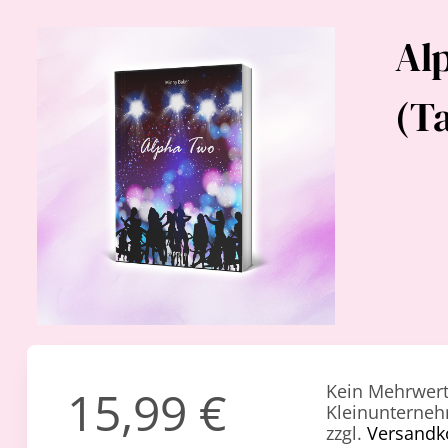
Al
(T
Kein Mehrwert
15,99
€
Kleinunterneh
zzgl.
Versandk