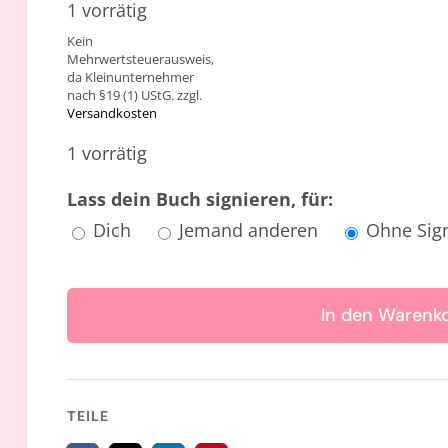
1 vorrätig
Kein
Mehrwertsteuerausweis,
da Kleinunternehmer
nach §19 (1) UStG.
zzgl.
Versandkosten
1 vorrätig
Lass dein Buch signieren, für:
Dich
Jemand anderen
Ohne Sign
Alpha
Two
In den Warenk
(Tasc
Meng
TEILE