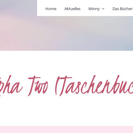
Home
Aktuelles
Minny
Das Büche
pha Two (Taschenbu