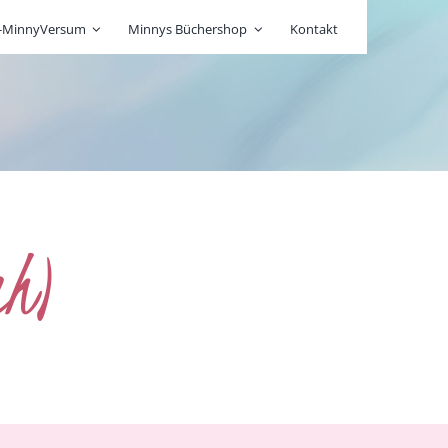
r-MinnyVersum
Minnys Büchershop
Kontakt
ch)