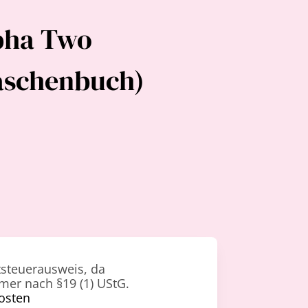
pha Two
aschenbuch)
steuerausweis, da
mer nach §19 (1) UStG.
osten