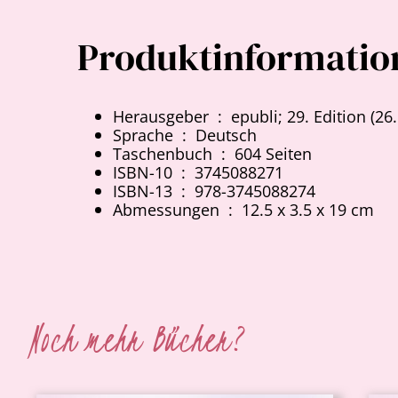
Produktinformatio
Herausgeber ‏ : ‎
epubli; 29. Edition (26.
Sprache ‏ : ‎
Deutsch
Taschenbuch ‏ : ‎
604 Seiten
ISBN-10 ‏ : ‎
3745088271
ISBN-13 ‏ : ‎
978-3745088274
Abmessungen ‏ : ‎
12.5 x 3.5 x 19 cm
Noch mehr Bücher?