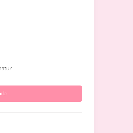
atur
orb
henbuch)
e